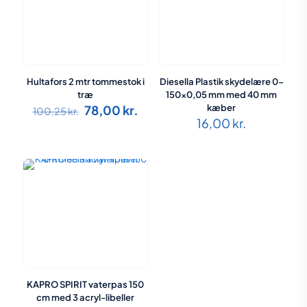
Hultafors 2 mtr tommestok i
Diesella Plastik skydelære 0-
træ
150×0,05 mm med 40 mm
Den
Den
78,00
kr.
kæber
100,25
kr.
oprindelige
aktuelle
16,00
kr.
pris
pris
var:
er:
100,25 kr..
78,00 kr..
KAPRO SPIRIT vaterpas 150
cm med 3 acryl-libeller