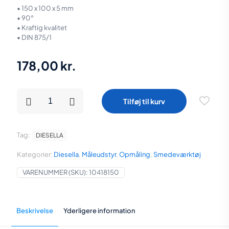
• 150 x 100 x 5 mm
• 90°
• Kraftig kvalitet
• DIN 875/1
178,00
kr.
Diesella
Tilføj til kurv
Fladvinkel
90°
150x100
mm
Tag:
DIESELLA
DIN
875/1
Kategorier:
Diesella
,
Måleudstyr
,
Opmåling
,
Smedeværktøj
antal
VARENUMMER (SKU):
10418150
Beskrivelse
Yderligere information