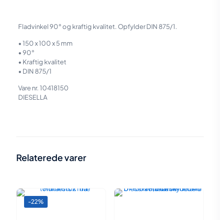
Fladvinkel 90° og kraftig kvalitet. Opfylder DIN 875/1.
• 150 x 100 x 5 mm
• 90°
• Kraftig kvalitet
• DIN 875/1
Vare nr. 10418150
DIESELLA
Vægt
0,345 kg
Størrelse
25 × 14 × 3 cm
Relaterede varer
-22%