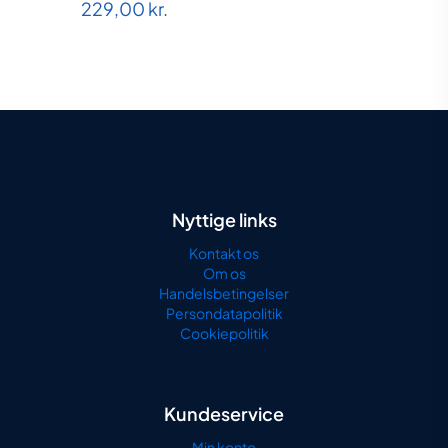
229,00
kr.
Nyttige links
Kontakt os
Om os
Handelsbetingelser
Persondatapolitik
Cookiepolitik
Kundeservice
Min konto