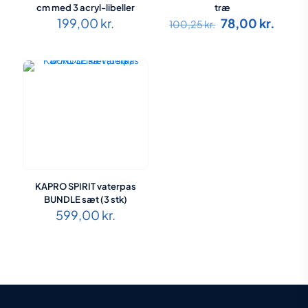
cm med 3 acryl-libeller
træ
Den
Den
199,00
kr.
78,00
kr.
100,25
kr.
oprindelige
aktue
pris
pris
var:
er:
100,25 kr..
78,00 
KAPRO SPIRIT vaterpas
BUNDLE sæt (3 stk)
599,00
kr.