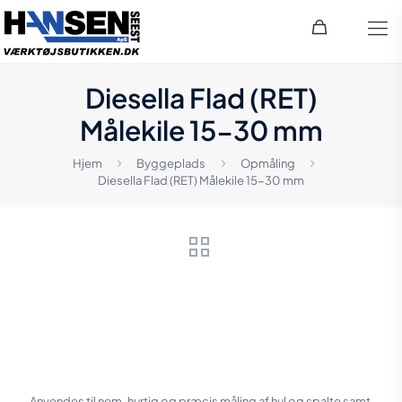
Diesella Flad (RET)
Målekile 15-30 mm
Hjem
Byggeplads
Opmåling
Diesella Flad (RET) Målekile 15-30 mm
Anvendes til nem, hurtig og præcis måling af hul og spalte samt