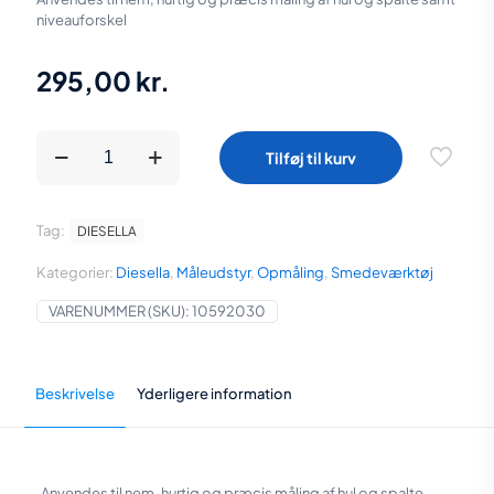
niveauforskel
295,00
kr.
Diesella
Tilføj til kurv
Flad
(RET)
Målekile
15-
Tag:
DIESELLA
30
mm
Kategorier:
Diesella
,
Måleudstyr
,
Opmåling
,
Smedeværktøj
antal
VARENUMMER (SKU):
10592030
Beskrivelse
Yderligere information
Anvendes til nem, hurtig og præcis måling af hul og spalte