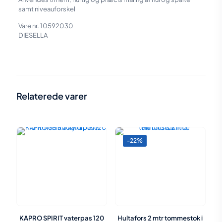
samt niveauforskel
Vare nr. 10592030
DIESELLA
Vægt
0,04 kg
Størrelse
25 × 5,5 × 1,2 cm
Relaterede varer
-22%
KAPRO SPIRIT vaterpas 120
Hultafors 2 mtr tommestok i