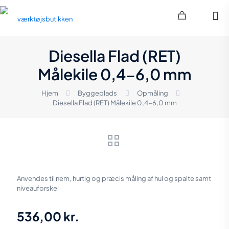
Diesella Flad (RET)
Målekile 0,4-6,0 mm
Hjem
Byggeplads
Opmåling
Diesella Flad (RET) Målekile 0,4-6,0 mm
Anvendes til nem, hurtig og præcis måling af hul og spalte samt
niveauforskel
536,00
kr.