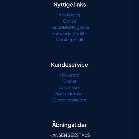
Nyttige links
Kontakt os
Om os
Handelsbetingelser
Persondatapolitik
Cookiepolitik
Kundeservice
Min konto
Ordrer
Addresser
Konto detaljer
Glemt password
Åbningstider
HANSEN SEEST ApS