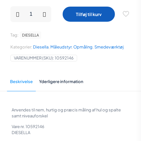
Diesella
Tilføj til kurv
Flad
(RET)
Målekile
0,4-
Tag:
DIESELLA
6,0
mm
Kategorier:
Diesella
,
Måleudstyr
,
Opmåling
,
Smedeværktøj
antal
VARENUMMER (SKU):
10592146
Beskrivelse
Yderligere information
Anvendes til nem, hurtig og præcis måling af hul og spalte
samt niveauforskel
Vare nr. 10592146
DIESELLA