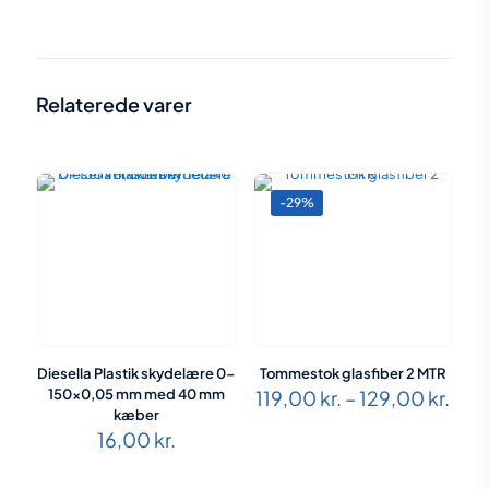
Vægt
0,086 kg
Størrelse
19 × 2,5 × 1,5 cm
Relaterede varer
-29%
Diesella Plastik skydelære 0-
Tommestok glasfiber 2 MTR
Pris
150×0,05 mm med 40 mm
119,00
kr.
–
129,00
kr.
119,
kæber
til
16,00
kr.
129,