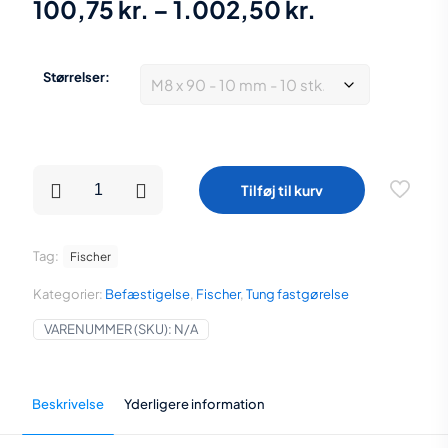
Prisinterval
100,75
kr.
–
1.002,50
kr.
100,75 kr.
til
Størrelser:
1.002,50 kr
Fischer
Tilføj til kurv
gevindstang
FIS
A
flere
Tag:
Fischer
størrelser
antal
Kategorier:
Befæstigelse
,
Fischer
,
Tung fastgørelse
VARENUMMER (SKU):
N/A
Beskrivelse
Yderligere information