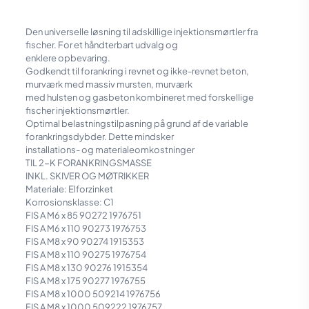
Den universelle løsning til adskillige injektionsmørtler fra
fischer. For et håndterbart udvalg og
enklere opbevaring.
Godkendt til forankring i revnet og ikke-revnet beton,
murværk med massiv mursten, murværk
med hulsten og gasbeton kombineret med forskellige
fischer injektionsmørtler.
Optimal belastningstilpasning på grund af de variable
forankringsdybder. Dette mindsker
installations- og materialeomkostninger
TIL 2-K FORANKRINGSMASSE
INKL. SKIVER OG MØTRIKKER
Materiale: Elforzinket
Korrosionsklasse: C1
FIS A M6 x 85 90272 1976751
FIS A M6 x 110 90273 1976753
FIS A M8 x 90 90274 1915353
FIS A M8 x 110 90275 1976754
FIS A M8 x 130 90276 1915354
FIS A M8 x 175 90277 1976755
FIS A M8 x 1000 509214 1976756
FIS A M8 x 1000 509222 1976757