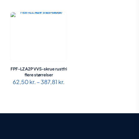
158,25 kr.
970
til
529,60 kr.
FPF-LZ A2P VVS-skrue rustfri
flere størrelser
Prisinterval:
62,50
kr.
–
387,81
kr.
62,50 kr.
til
387,81 kr.