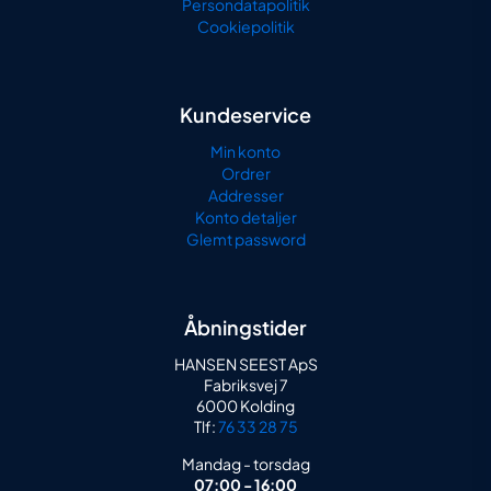
Persondatapolitik
Cookiepolitik
Kundeservice
Min konto
Ordrer
Addresser
Konto detaljer
Glemt password
Åbningstider
HANSEN SEEST ApS
Fabriksvej 7
6000 Kolding
Tlf:
76 33 28 75
Mandag - torsdag
07:00 - 16:00