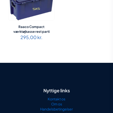
Raaco Compact
værktøjkasse rest parti
295,00
kr.
Nyttige links
Kontakt os
Om os
Handelsbetingelser