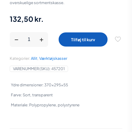
overskuelige sortmentskasse.
132,50
kr.
EuroPlus
Tilføj til kurv
sortimentskasse
37-
15
antal
Kategorier:
Allit
,
Værktøjskasser
VARENUMMER (SKU):
457201
Ydre dimensioner: 370x295x55
Farve: Sort, transparent
Materiale: Polypropylene, polystyrene