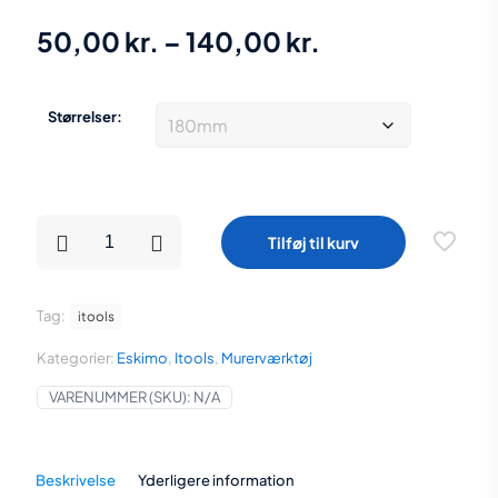
Prisinterval:
50,00
kr.
–
140,00
kr.
50,00 kr.
til
Størrelser:
140,00 kr.
Eskimo
Tilføj til kurv
Spandeske
flere
størrelser
antal
Tag:
itools
Kategorier:
Eskimo
,
Itools
,
Murerværktøj
VARENUMMER (SKU):
N/A
Beskrivelse
Yderligere information