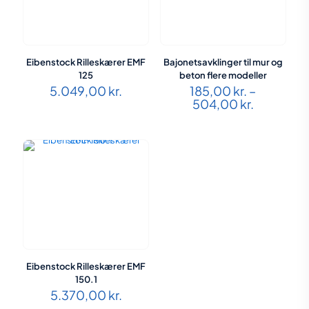
Eibenstock Rilleskærer EMF
Bajonetsavklinger til mur og
125
beton flere modeller
5.049,00
kr.
185,00
kr.
–
Prisinterv
504,00
kr.
185,00 kr
til
504,00 kr
Eibenstock Rilleskærer EMF
150.1
5.370,00
kr.