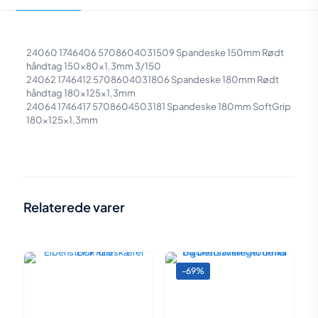
24060 1746406 5708604031509 Spandeske 150mm Rødt
håndtag 150x80x1,3mm 3/150
24062 1746412 5708604031806 Spandeske 180mm Rødt
håndtag 180x125x1,3mm
24064 1746417 5708604503181 Spandeske 180mm SoftGrip
180x125x1,3mm
Vægt
N/A
150 mm
,
160 mm
,
170 mm
,
180
Størrelser:
mm
,
180 mm Soft grip
,
180mm
Relaterede varer
-69%