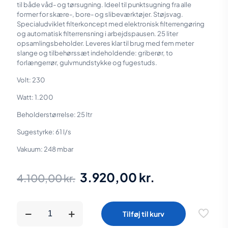
til både våd- og tørsugning. Ideel til punktsugning fra alle
former for skære-, bore- og slibeværktøjer. Støjsvag.
Specialudviklet filterkoncept med elektronisk filterrengøring
og automatisk filterrensning i arbejdspausen. 25 liter
opsamlingsbeholder. Leveres klar til brug med fem meter
slange og tilbehørssæt indeholdende: griberør, to
forlængerrør, gulvmundstykke og fugestuds.
Volt: 230
Watt: 1.200
Beholderstørrelse: 25 ltr
Sugestyrke: 61 l/s
Vakuum: 248 mbar
Den
Den
3.920,00
kr.
4.100,00
kr.
oprindelige
aktuelle
pris
pris
EIBENSTOCK
Tilføj til kurv
Støvsuger
var:
er:
DSS