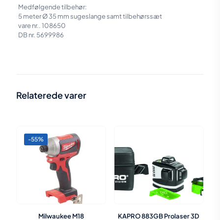
Medfølgende tilbehør:
5 meter Ø 35 mm sugeslange samt tilbehørssæt
vare nr.. 108650
DB nr. 5699986
Vægt
5 kg
Relaterede varer
-55%
Milwaukee M18
KAPRO 883GB Prolaser 3D