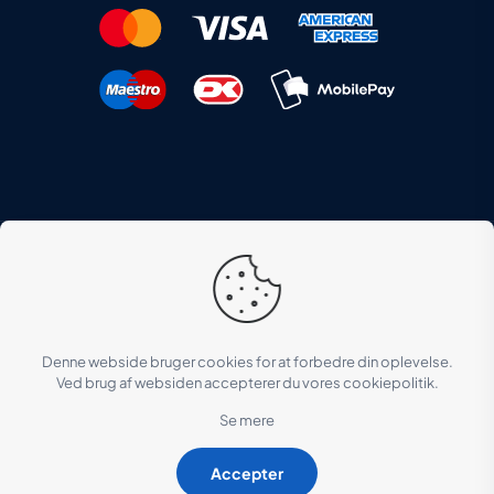
Instaweb
© 2022 HANSEN SEEST ApS | Created by
|
Lee Hansen IT ApS
Hosted af
Denne webside bruger cookies for at forbedre din oplevelse.
Ved brug af websiden accepterer du vores cookiepolitik.
Se mere
Accepter
0