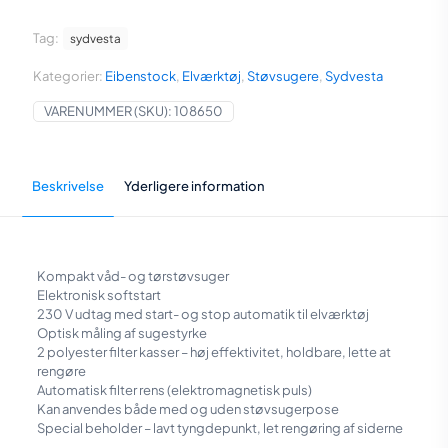
25
4.100,00 kr..
3.920,00 kr.
A
Tag:
sydvesta
antal
Kategorier:
Eibenstock
,
Elværktøj
,
Støvsugere
,
Sydvesta
VARENUMMER (SKU):
108650
Beskrivelse
Yderligere information
Kompakt våd- og tørstøvsuger
Elektronisk softstart
230 V udtag med start- og stop automatik til elværktøj
Optisk måling af sugestyrke
2 polyester filter kasser – høj effektivitet, holdbare, lette at
rengøre
Automatisk filter rens (elektromagnetisk puls)
Kan anvendes både med og uden støvsugerpose
Special beholder – lavt tyngdepunkt, let rengøring af siderne