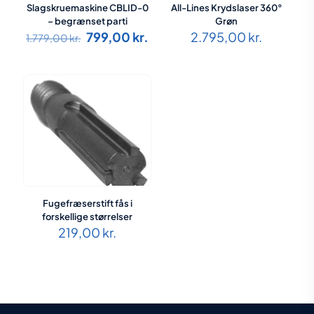
Slagskruemaskine CBLID-0
All-Lines Krydslaser 360°
– begrænset parti
Grøn
Den
Den
799,00
kr.
2.795,00
kr.
1.779,00
kr.
oprindelige
aktuelle
pris
pris
var:
er:
1.779,00 kr..
799,00 kr..
Fugefræserstift fås i
forskellige størrelser
219,00
kr.