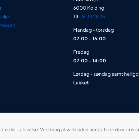
r
6000 Kolding
aljer
Tlf:
76 33 28 75
ssword
Mandag - torsdag
07:00 - 16:00
Fredag
07:00 - 14:00
Lørdag - søndag samt hellig
Lukket
re din oplevelse. Ved brug af websiden accepterer du vores co
 Hosted af
Lee Hansen IT ApS