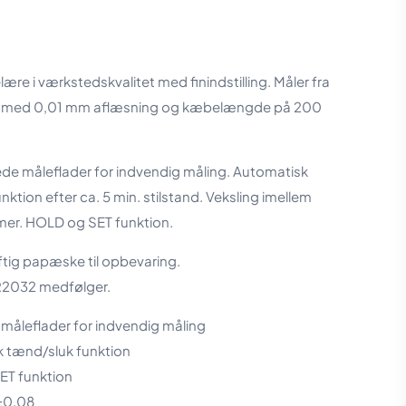
lære i værkstedskvalitet med finindstilling. Måler fra
med 0,01 mm aflæsning og kæbelængde på 200
de måleflader for indvendig måling. Automatisk
ktion efter ca. 5 min. stilstand. Veksling imellem
r. HOLD og SET funktion.
aftig papæske til opbevaring.
CR2032 medfølger.
måleflader for indvendig måling
k tænd/sluk funktion
ET funktion
 ±0,08