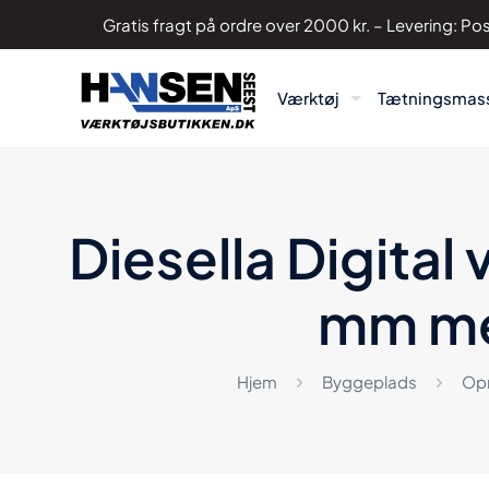
Gratis fragt på ordre over 2000 kr. – Levering: 
Værktøj
Tætningsmas
Diesella Digit
mm m
Hjem
Byggeplads
Op