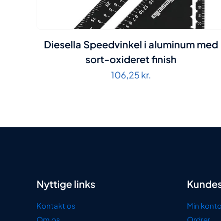
Diesella Speedvinkel i aluminum med
sort-oxideret finish
106,25
kr.
Nyttige links
Kundes
Kontakt os
Min kont
Om os
Ordrer