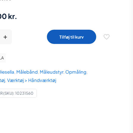
00
kr.
Tilføj til kurv
kydelære
LA
iesella
,
Målebånd
,
Måleudstyr
,
Opmåling
,
øj
,
Værktøj > Håndværktøj
e
 (SKU):
10231560