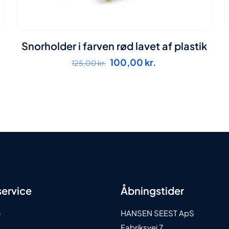
Snorholder i farven rød lavet af plastik
Den
Den
100,00
kr.
125,00
kr.
oprindelige
aktuelle
pris
pris
var:
er:
125,00 kr..
100,00 kr..
ervice
Åbningstider
o
HANSEN SEEST ApS
Fabriksvej 7