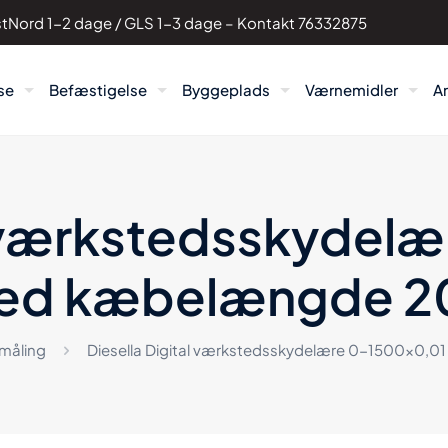
PostNord 1-2 dage / GLS 1-3 dage – Kontakt
76332875
se
Befæstigelse
Byggeplads
Værnemidler
A
al værkstedsskydel
ed kæbelængde 2
måling
Diesella Digital værkstedsskydelære 0-1500×