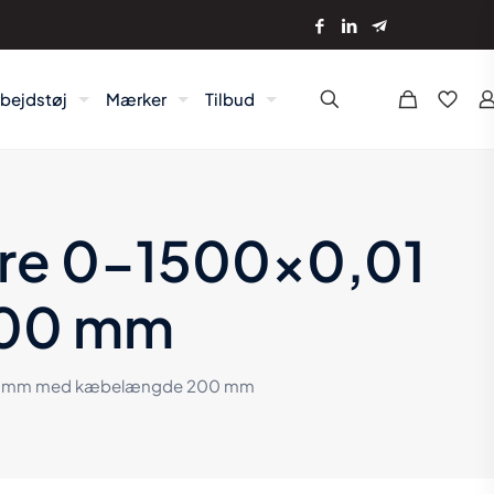
rbejdstøj
Mærker
Tilbud
ære 0-1500×0,01
00 mm
0,01 mm med kæbelængde 200 mm