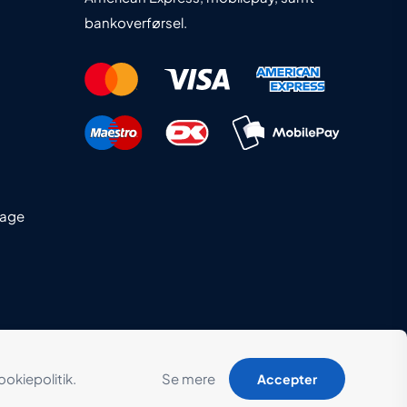
bankoverførsel.
dage
okiepolitik.
Se mere
Accepter