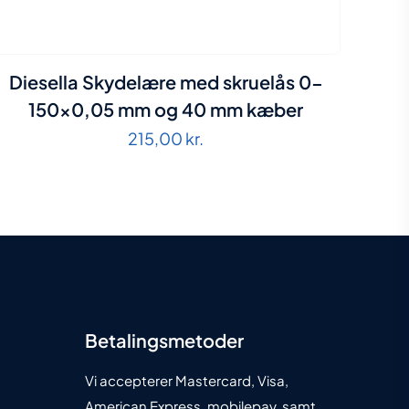
Diesella Skydelære med skruelås 0-
150×0,05 mm og 40 mm kæber
215,00
kr.
Betalingsmetoder
Vi accepterer Mastercard, Visa,
American Express, mobilepay, samt