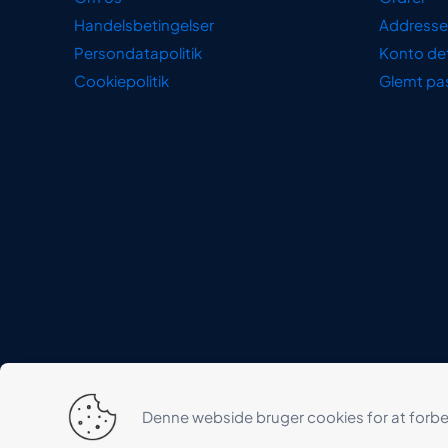
Handelsbetingelser
Addresse
Persondatapolitik
Konto det
Cookiepolitik
Glemt pa
Denne webside bruger cookies for at forbed
© 2022 HANSEN SEEST ApS | Created by
Instaweb
|