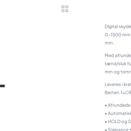
Digital skyde
0-1500 mm 
mm.
Med afrunde
tænd/sluk fun
mm og tomme
Leveres i kr
Batteri: 1x
• Afrundede 
• Automatis
• HOLD og S
• Tolerance