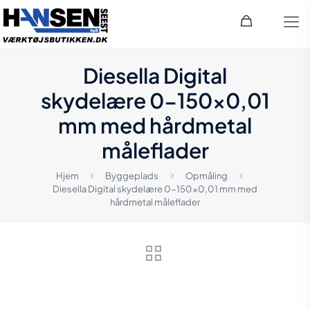
Diesella Digital
skydelære 0-150×0,01
mm med hårdmetal
måleflader
Hjem
Byggeplads
Opmåling
Diesella Digital skydelære 0-150×0,01 mm med
hårdmetal måleflader