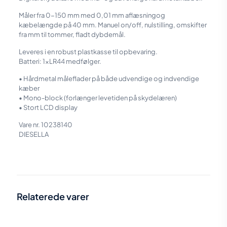
Måler fra 0-150 mm med 0,01 mm aflæsningog
kæbelængde på 40 mm. Manuel on/off, nulstilling, omskifter
fra mm til tommer, fladt dybdemål.
Leveres i en robust plastkasse til opbevaring.
Batteri: 1xLR44 medfølger.
• Hårdmetal måleflader på både udvendige og indvendige
kæber
• Mono-block (forlænger levetiden på skydelæren)
• Stort LCD display
Vare nr. 10238140
DIESELLA
Vægt
0,3 kg
Størrelse
25,4 × 9 × 2,8 cm
Relaterede varer