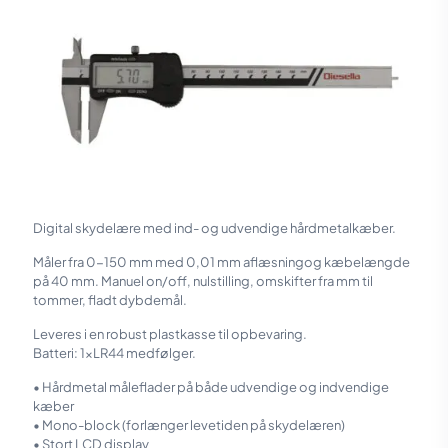
Digital skydelære med ind- og udvendige hårdmetalkæber.
Måler fra 0-150 mm med 0,01 mm aflæsningog kæbelængde
på 40 mm. Manuel on/off, nulstilling, omskifter fra mm til
tommer, fladt dybdemål.
Leveres i en robust plastkasse til opbevaring.
Batteri: 1xLR44 medfølger.
• Hårdmetal måleflader på både udvendige og indvendige
kæber
• Mono-block (forlænger levetiden på skydelæren)
• Stort LCD display