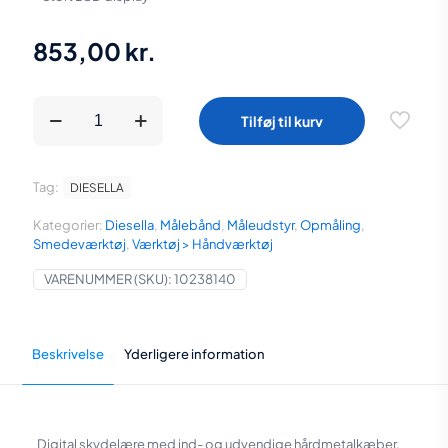
853,00
kr.
Diesella
Tilføj til kurv
Digital
skydelære
0-
150x0,01
Tag:
DIESELLA
mm
med
Kategorier:
Diesella
,
Målebånd
,
Måleudstyr
,
Opmåling
,
hårdmetal
Smedeværktøj
,
Værktøj > Håndværktøj
måleflader
antal
VARENUMMER (SKU):
10238140
Beskrivelse
Yderligere information
Digital skydelære med ind- og udvendige hårdmetalkæber.