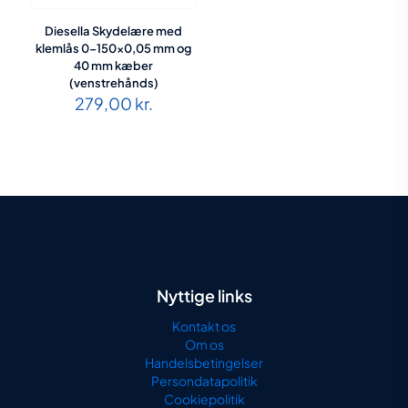
Diesella Skydelære med
klemlås 0-150×0,05 mm og
40 mm kæber
(venstrehånds)
279,00
kr.
Nyttige links
Kontakt os
Om os
Handelsbetingelser
Persondatapolitik
Cookiepolitik