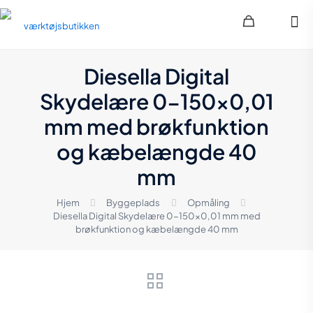
Diesella Digital
Skydelære 0-150×0,01
mm med brøkfunktion
og kæbelængde 40
mm
Hjem
Byggeplads
Opmåling
Diesella Digital Skydelære 0-150×0,01 mm med
brøkfunktion og kæbelængde 40 mm