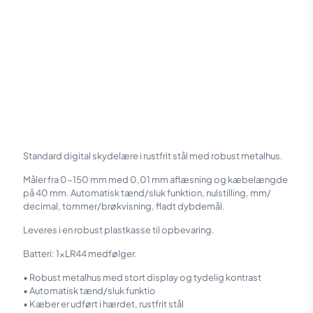
Standard digital skydelære i rustfrit stål med robust metalhus.
Måler fra 0-150 mm med 0,01 mm aflæsning og kæbelængde
på 40 mm. Automatisk tænd/sluk funktion, nulstilling, mm/
decimal, tommer/brøkvisning, fladt dybdemål.
Leveres i en robust plastkasse til opbevaring.
Batteri: 1xLR44 medfølger.
• Robust metalhus med stort display og tydelig kontrast
• Automatisk tænd/sluk funktio
• Kæber er udført i hærdet, rustfrit stål