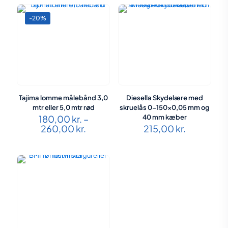
-20%
Tajima lomme målebånd 3,0
Diesella Skydelære med
mtr eller 5,0 mtr rød
skruelås 0-150×0,05 mm og
180,00
kr.
–
40 mm kæber
Prisinterval:
260,00
kr.
215,00
kr.
180,00 kr.
til
260,00 kr.