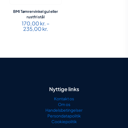
BMI Tømrervinkel gul eller
rustfri stål
170,00
kr.
–
Prisinterval:
235,00
kr.
170,00 kr.
til
235,00 kr.
Nyttige links
Kontakt os
Om os
Handelsbetingelser
Persondatapolitik
Cookiepolitik