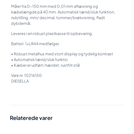
Måler fra 0-150 mm med 0,01 mm aflæsning og
kæbelængde på 40 mm. Automatisk tænd/sluk funktion,
nulstilling, mm/ decimal, tommer/brøkvisning, fladt
dybdemål.
Leveres i en robust plastkasse til opbevaring.
Batteri: 1xLR44 medfølger.
• Robust metalhus med stort display og tydelig kontrast
• Automatisk tænd/sluk funktio
• Kæber er udført i hærdet, rustfrit stål
Vare nr. 10216150
DIESELLA
Vægt
0,46 kg
Størrelse
26,5 × 1,5 × 4,1 cm
Relaterede varer