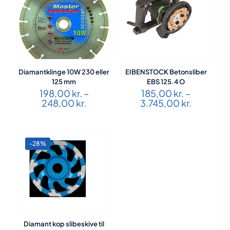
Diamantklinge 10W 230 eller
EIBENSTOCK Betonsliber
125 mm
EBS 125.4 O
198,00
kr.
–
185,00
kr.
–
Prisinterval:
Prisinterv
248,00
kr.
3.745,00
kr.
198,00 kr.
185,00 kr
til
til
248,00 kr.
3.745,00 
-28%
Diamant kop slibeskive til