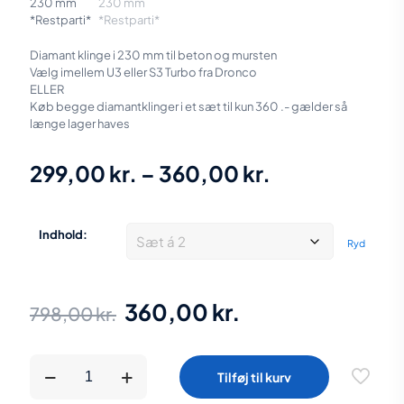
Diamant klinge i 230 mm til beton og mursten
Vælg imellem U3 eller S3 Turbo fra Dronco
ELLER
Køb begge diamantklinger i et sæt til kun 360 .- gælder så
længe lager haves
Prisinterval:
299,00
kr.
–
360,00
kr.
299,00 kr.
til
Indhold:
Ryd
360,00 kr.
Den
Den
360,00
kr.
798,00
kr.
oprindelige
aktuelle
pris
pris
Diamantklinger
Tilføj til kurv
DRONCO
var:
er:
230