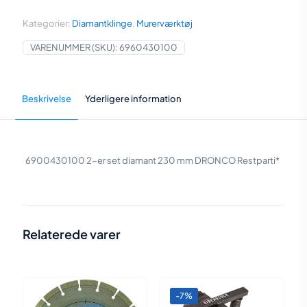
798,00 kr..
360,00 kr..
mm
*Restparti*
Kategorier:
Diamantklinge
,
Murerværktøj
antal
VARENUMMER (SKU):
6960430100
Beskrivelse
Yderligere information
6900430100
2-er set diamant 230 mm DRONCO Restparti*
Vægt
N/A
Indhold:
S3
,
Sæt á 2
,
U3
Relaterede varer
-7%