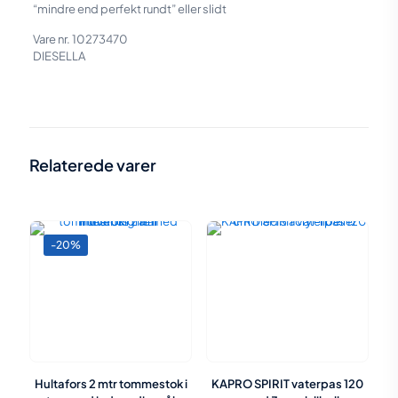
“mindre end perfekt rundt” eller slidt
Vare nr. 10273470
DIESELLA
Vægt
3,26 kg
Størrelse
57,5 × 29 × 12,5 cm
Relaterede varer
-20%
Hultafors 2 mtr tommestok i
KAPRO SPIRIT vaterpas 120