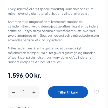
En cylindermåler er et specielt værktøj, som anvendes til at
måle indvendig diameter af et hul, en cylinder eller et rør.
Sammen med brugen af en mikrometerskrue kan en
cylindermåler give dig den nøjagtige aflæsning af en cylinders
størrelse. En typisk cylindermåler består af et skaft, hvor der
øverst monteres et måleur, og nederst selve måleslæden som
anvendes ned i hullet / ind i cylinderen.
Måleslæden består af tre guider og et bevægeligt
målehovedsstempel. Måleuret giver dig hurtige og præcise
aflæsninger på størrelsen, og hvorvidt hullet/cylinderen er
“mindre end perfekt rundt” eller slidt
1.596,00
kr.
Diesella
Tilføj til kurv
Cylindermåler
250-
450x0,01
mm