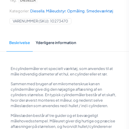
Tag:
DIESELLA
med
måleur
Kategorier:
Diesella
,
Måleudstyr
,
Opmåling
,
Smedeværktøj
antal
VARENUMMER (SKU):
10273470
Beskrivelse
Yderligere information
En cylindermåler er et specielt værktøj, som anvendes til at
måle indvendig diameter af et hul, en cylinder eller et rør.
Sammen med brugen af en mikrometerskrue kan en
cylindermåler give dig den nøjagtige aflæsning af en
cylinders størrelse. En typisk cylindermåler består af et skaft,
hvor der øverst monteres et måleur, og nederst selve
måleslæden som anvendes ned i hullet / ind i cylinderen.
Måleslæden består af tre guider og et bevægeligt
målehovedsstempel. Måleuret giver dig hurtige og præcise
aflæsninger på størrelsen, og hvorvidt hullet/cylinderen er