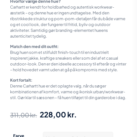
Hvorfor vælge denne hue?
Carhartt er kendt for holdbarhed og autentisk workwear-
æstetik – og denne hue er ingen undtagelse. Med den
ribstrikkede struktur og pom-pom-detaljen får du både varme
og et cool look, der fungerer til fritid, byliv og outdoor
aktiviteter. Samtidig gør branding-elementet hueens
autenticitet tydelig.
Match den med dit outfit:
Brug huen som et stilfuldt finish-touch til en industrielt
inspireret jakke, kraftige sneakers eller som del af et casual
outdoor-look. Den er den ideelle accessory til efterår og vinter
– hold hovedet varmt uden at gå på kompromis med style.
Kort fortalt:
Denne Carhartt hue er det oplagte valg, når du søger
kombinationen af komfort, varme og ikonisk urban/workwear-
stil. Gør klar til sæsonen – få huen tilføjet til din garderobe i dag.
Den
Den
228,00
kr.
311,00
kr.
oprindelige
aktuelle
pris
pris
Farve