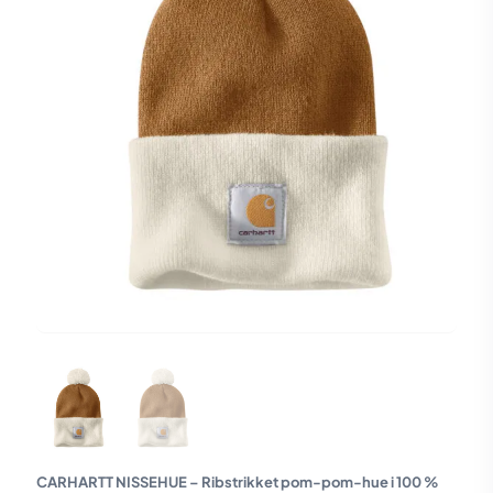
CARHARTT NISSEHUE – Ribstrikket pom-pom-hue i 100 %