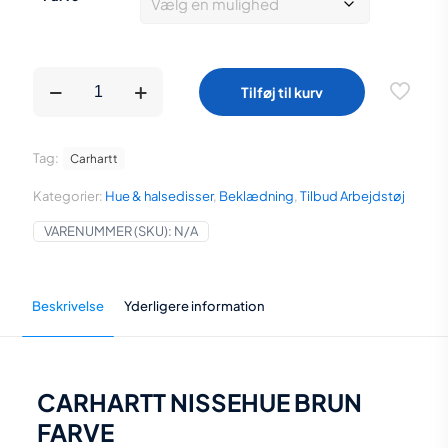
var:
er:
311,00 kr..
228,00 kr..
CARHARTT
Tilføj til kurv
NISSEHUE
BRUN
FARVE
antal
Tag:
Carhartt
Kategorier:
Hue & halsedisser
,
Beklædning
,
Tilbud Arbejdstøj
VARENUMMER (SKU):
N/A
Beskrivelse
Yderligere information
CARHARTT NISSEHUE BRUN
FARVE