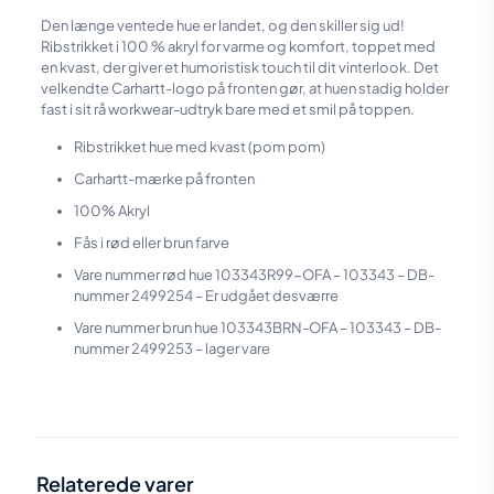
Den længe ventede hue er landet, og den skiller sig ud!
Ribstrikket i 100 % akryl for varme og komfort, toppet med
en kvast, der giver et humoristisk touch til dit vinterlook. Det
velkendte Carhartt-logo på fronten gør, at huen stadig holder
fast i sit rå workwear-udtryk bare med et smil på toppen.
Ribstrikket hue med kvast (pom pom)
Carhartt-mærke på fronten
100% Akryl
Fås i rød eller brun farve
Vare nummer rød hue 103343R99-OFA – 103343 –
DB-
nummer
2499254 – Er udgået desværre
Vare nummer brun hue 103343BRN-OFA – 103343 – DB-
nummer 2499253 – lager vare
Vægt
N/A
Farve
Carhartt brun
,
Rød/hvid
Relaterede varer