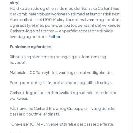
akryl
Hold kulden ude og stilen inde med den ikoniske Carhartt hue,
der kombinerer robust workwear-stil med et humoristisk tvist.
Huen er ribstrikket i 100 % akryl for optimal varme og komfort,
og er udstyret med pom-pom på toppen samt det velkendte
Carhartt-logo på fronten — en perfekt accessorie til både
hverdag og outdoor.
Feiber
Funktioner og fordele:
Ribstrikning sikrer tæt og behagelig pasform omkring
hovedet.
Materiale: 100 % akryl – let, varm og nem at vedligeholde.
Pom-pom-detalje tilføjer et afslappet og stilfuldt udtryk.
Carhartt-logoet bekræfter kvalitet og autenticitet inden for
workwear.
Fås i farverne Carhartt Brown og Crabapple — vælg den der
passer dit outfit eller din stil.
“One-size” (OFA) – universel størrelse der passer de fleste.