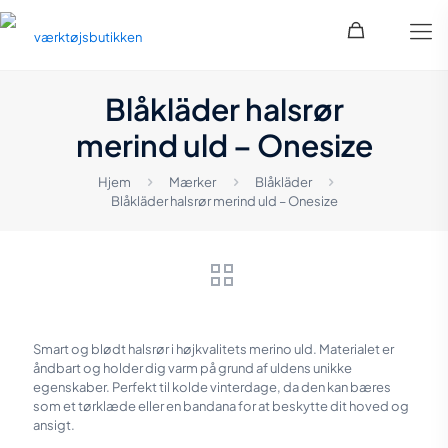
Blåkläder halsrør
merind uld – Onesize
Hjem
Mærker
Blåkläder
Blåkläder halsrør merind uld – Onesize
Smart og blødt halsrør i højkvalitets merino uld. Materialet er
åndbart og holder dig varm på grund af uldens unikke
egenskaber. Perfekt til kolde vinterdage, da den kan bæres
som et tørklæde eller en bandana for at beskytte dit hoved og
ansigt.