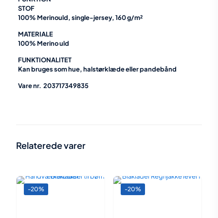
STOF
100% Merinould, single-jersey, 160 g/m²
MATERIALE
100% Merino uld
FUNKTIONALITET
Kan bruges som hue, halstørklæde eller pandebånd
Vare nr. 203717349835
Vægt
0,1 kg
Relaterede varer
-20%
-20%