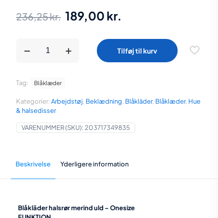
Den
Den
189,00
kr.
236,25
kr.
oprindelige
aktuelle
pris
pris
Blåkläder
Tilføj til kurv
halsrør
var:
er:
merind
uld
236,25 kr..
189,00 kr..
-
Tag:
Blåklæder
Onesize
antal
Kategorier:
Arbejdstøj
,
Beklædning
,
Blåkläder
,
Blåklæder
,
Hue
& halsedisser
VARENUMMER (SKU):
203717349835
Beskrivelse
Yderligere information
Blåkläder halsrør merind uld – Onesize
FUNKTION