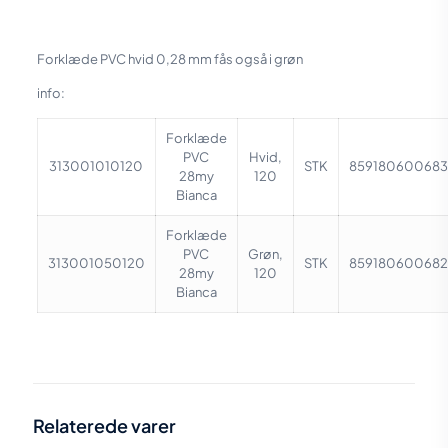
Forklæde PVC hvid 0,28 mm fås også i grøn
info:
Forklæde
PVC
Hvid,
313001010120
STK
859180600683
28my
120
Bianca
Forklæde
PVC
Grøn,
313001050120
STK
859180600682
28my
120
Bianca
Vægt
0,1 kg
Relaterede varer