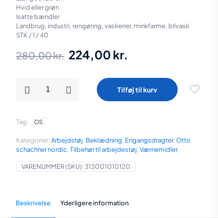
Hvid eller grøn
Isatte bændler
Landbrug, industri, rengøring, vaskerier, minkfarme, bilvask
STK / 1 / 40
Den
Den
224,00
kr.
280,00
kr.
oprindelige
aktuelle
pris
pris
Bianca
Tilføj til kurv
pvc-
var:
er:
forklæde
-
280,00 kr..
224,00 kr..
hvid
Tag:
OS
antal
Kategorier:
Arbejdstøj
,
Beklædning
,
Engangsdragter
,
Otto
schachner nordic
,
Tilbehør til arbejdestøj
,
Værnemidler
VARENUMMER (SKU):
313001010120
Beskrivelse
Yderligere information