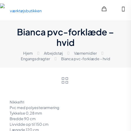
Bianca pvc-forklæde –
hvid
Hjem
Arbejdstøj
Værnemidler
Engangsdragter
Bianca pvc-forklæde – hvid
Nikkelfri
Pvc med polyesterarmering
Tykkelse 0,28 mm
Bredde 90 cm
Livvidde op til 150 cm
Længde 120 cm