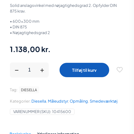
Solid anslagsvinkel med nøjagtighedsgrad 2. Opfylder DIN
875 krav.
• 600×300 mm
• DIN 875
• Nøjagtighedsgrad 2
1.138,00
kr.
Diesella
Tilføj til kurv
Anslagsvinkel
600x300
mm
DIN
Tag:
DIESELLA
875/2
antal
Kategorier:
Diesella
,
Måleudstyr
,
Opmåling
,
Smedeværktøj
VARENUMMER (SKU):
10415600