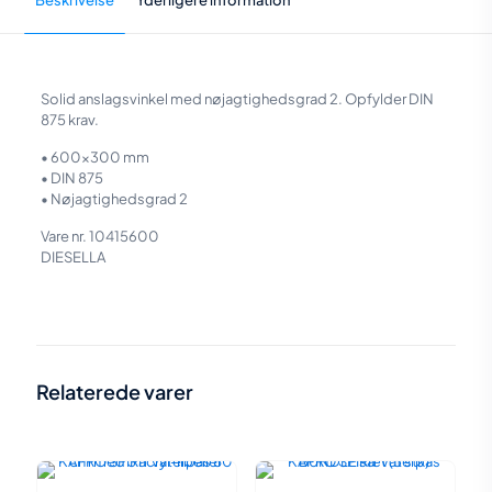
Beskrivelse
Yderligere information
Solid anslagsvinkel med nøjagtighedsgrad 2. Opfylder DIN
875 krav.
• 600×300 mm
• DIN 875
• Nøjagtighedsgrad 2
Vare nr. 10415600
DIESELLA
Vægt
2,7 kg
Størrelse
60 × 30 × 4 cm
Relaterede varer