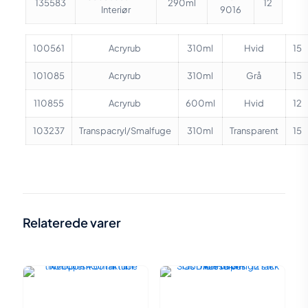
135583
290ml
12
Interiør
9016
100561
Acryrub
310ml
Hvid
15
101085
Acryrub
310ml
Grå
15
110855
Acryrub
600ml
Hvid
12
103237
Transpacryl/Smalfuge
310ml
Transparent
15
Vægt
N/A
Akryl hvid 600 ml (billig akryl)
,
Patroner Acryrub 310 ml (maler
Relaterede varer
akryl)
,
Patroner Akryl 310 ml
(billig akryl)
,
Poser af Acryrub
Indhold:
600 ml (maler akryl)
,
MS 211
Polymer fugemasse RAL 9016
indvendig 290 ml
,
MS 211
Polymer fugemasse RAL 9016
indvendig 600 ml