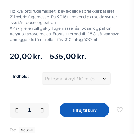
Højkvalitets fugemasse til bevægelige sprækker baseret
211 hybrid fugemasse i Ral 9016 til indvendig arbejde synker
ikke fås i poser og patron
XP akryl er en billig akryl fugemasse fås i poser og patron
Acryrub kan overmales. Frostsikker ned til – 18 C. så i kan have
den liggende i firma bilen. fås i 310 ml og 600 ml
Prisinterval:
20,00
kr.
–
535,00
kr.
20,00 kr.
til
Indhold:
535,00 kr.
SOUDAL
Tilføj til kurv
Akryl
fugemasse
hvid
flere
Tag:
Soudal
størrelser