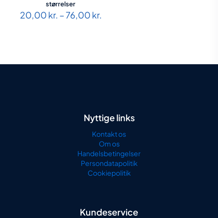
størrelser
Prisinterval:
20,00
kr.
–
76,00
kr.
20,00 kr.
til
76,00 kr.
Nyttige links
Kontakt os
Om os
Handelsbetingelser
Persondatapolitik
Cookiepolitik
Kundeservice