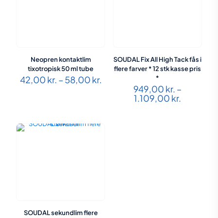
Neopren kontaktlim
SOUDAL Fix All High Tack fås i
tixotropisk 50 ml tube
flere farver * 12 stk kasse pris
Prisinterval:
42,00
kr.
–
58,00
kr.
*
42,00 kr.
949,00
kr.
–
til
Prisinterv
1.109,00
kr.
58,00 kr.
949,00 k
til
1.109,00 
SOUDAL sekundlim flere