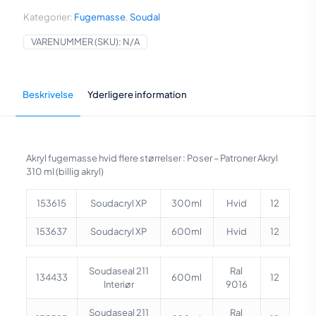
antal
Kategorier:
Fugemasse
,
Soudal
VARENUMMER (SKU):
N/A
Beskrivelse
Yderligere information
Akryl fugemasse hvid flere størrelser : Poser – Patroner Akryl
310 ml (billig akryl)
153615
Soudacryl XP
300ml
Hvid
12
153637
Soudacryl XP
600ml
Hvid
12
Soudaseal 211
Ral
134433
600ml
12
Interiør
9016
Soudaseal 211
Ral