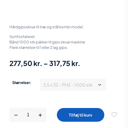
Hårdgipsskrue til træ og stål kombi model
Sortfosfateret
Bånd 1000 stk pakker til gips skrue maskine
Flere størrelser til 1 eller 2 lag gips:
Prisinterval:
277,50
kr.
–
317,75
kr.
277,50 kr.
til
Størrelser:
317,75 kr.
fischer
Tilføj til kurv
hårdgipsskruer
kombi
til