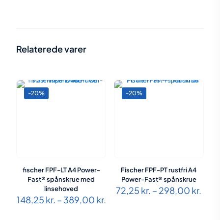
Vægt
N/A
3,5 x 32 – PH2 – 1000 stk.
,
3,5 x
Størrelser:
41 – PH2 – 1000 stk.
Relaterede varer
-20%
-20%
fischer FPF-LT A4 Power-
Fischer FPF-PT rustfri A4
Fast® spånskrue med
Power-Fast® spånskrue
Prisi
linsehoved
72,25
kr.
–
298,00
kr.
Prisinterval:
72,2
148,25
kr.
–
389,00
kr.
148,25 kr.
til
til
298,