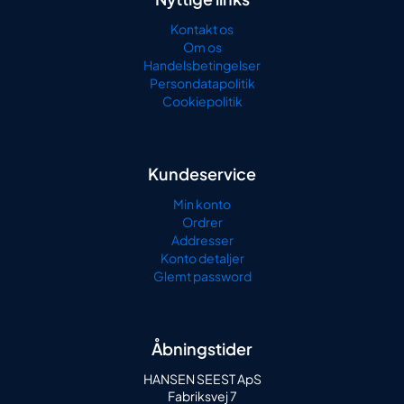
Kontakt os
Om os
Handelsbetingelser
Persondatapolitik
Cookiepolitik
Kundeservice
Min konto
Ordrer
Addresser
Konto detaljer
Glemt password
Åbningstider
HANSEN SEEST ApS
Fabriksvej 7