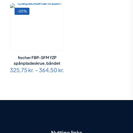
389,00 kr.
-20%
fischer FBP-SFM YZP
spånpladeskrue, båndet
Prisinterval:
325,75
kr.
–
364,50
kr.
325,75 kr.
til
364,50 kr.
Nyttige links